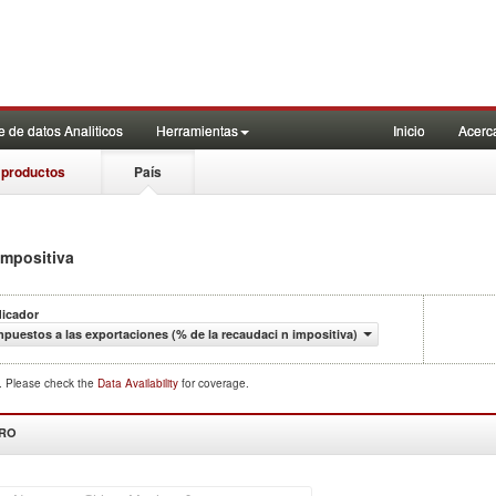
 de datos Analiticos
Herramientas
Inicio
Acerc
 productos
País
impositiva
dicador
mpuestos a las exportaciones (% de la recaudaci n impositiva)
d. Please check the
Data Availability
for coverage.
DRO