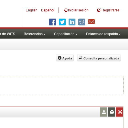
|
English
Español
Iniciar sesión
Registrarse
a de WITS
Referencias
Capacitación
Enlaces de respaldo
Ayuda
Consulta personalizada