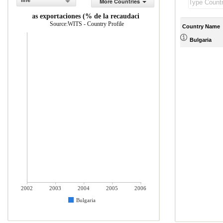
line
More Countries
puestos a las exportaciones (% de la recaudaci n impositiva)
Source:WITS - Country Profile
Country Name
Bulgaria
2002
2003
2004
2005
2006
Bulgaria