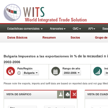
Estadísticas comerciales
Aranceles
GVC
API
Base
Datos Básicos
Resumen
Socios
Grupo de
in % de la recaudaci n 
Bulgaria Impuestos a las exportaciones
2002-2006
País/Región
Rango de año
In
Bulgaria
2002-2006
I
Please note the exports, imports and tariff data are based on reported data and not gap fille
VISTA DE GRÁFICO
VISTA DE CUA