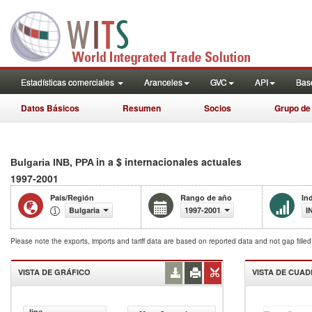
Estadísticas comerciales
Aranceles
GVC
API
Base
Datos Básicos
Resumen
Socios
Grupo de
in a $ internacionales actuales
Bulgaria INB, PPA
1997-2001
País/Región
Rango de año
In
Bulgaria
1997-2001
I
Please note the exports, imports and tariff data are based on reported data and not gap fille
VISTA DE GRÁFICO
VISTA DE CUA