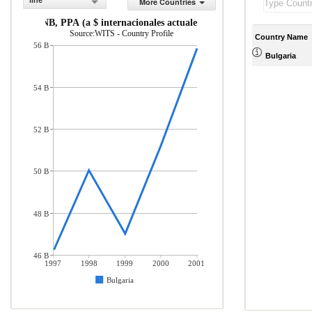
line
More Countries
INB, PPA (a $ internacionales actuales)
Source:WITS - Country Profile
Country Name
56 B
Bulgaria
54 B
52 B
50 B
48 B
46 B
1997
1998
1999
2000
2001
Bulgaria