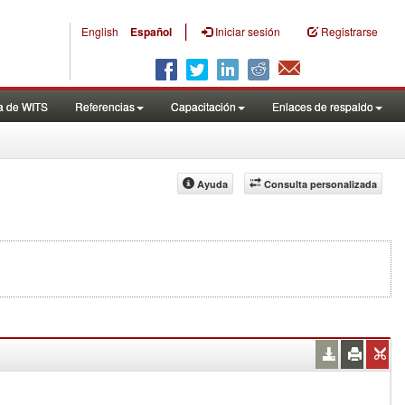
|
English
Español
Iniciar sesión
Registrarse
a de WITS
Referencias
Capacitación
Enlaces de respaldo
Ayuda
Consulta personalizada