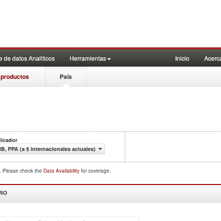
 de datos Analiticos
Herramientas
Inicio
Acerc
 productos
País
dicador
NB, PPA (a $ internacionales actuales)
d. Please check the
Data Availability
for coverage.
DRO