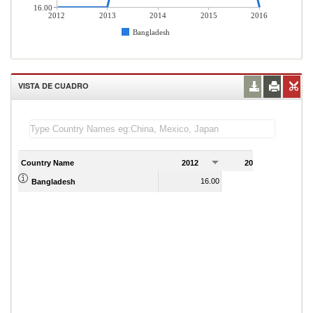
16.00
2012
2013
2014
2015
2016
Bangladesh
VISTA DE CUADRO
Country Name
2012
2013
2
16.00
16.00
Bangladesh