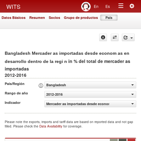
Togg
WITS
En
Es
Toggle
navig
Datos Básicos
Resumen
Socios
Grupo de productos
País
navigation
Bangladesh Mercader as importadas desde econom as en
in % del total de mercader as
desarrollo dentro de la regi n
importadas
2012-2016
País/Región
Bangladesh
Rango de año
2012-2016
Indicador
Mercader as importadas desde econom as en desarrollo de
Please note the exports, imports and tariff data are based on reported data and not gap
filled. Please check the
Data Availability
for coverage.