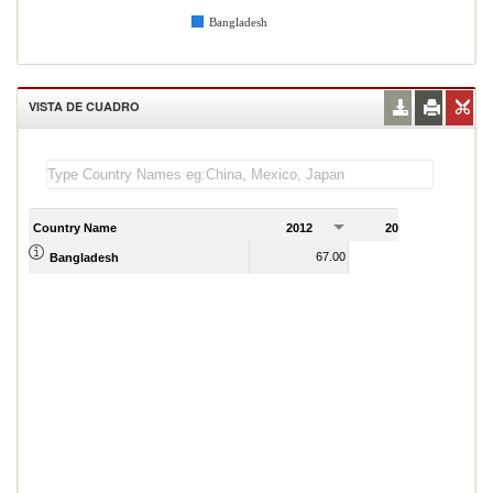
Bangladesh
VISTA DE CUADRO
Country Name
2012
2013
2
67.00
75.00
Bangladesh