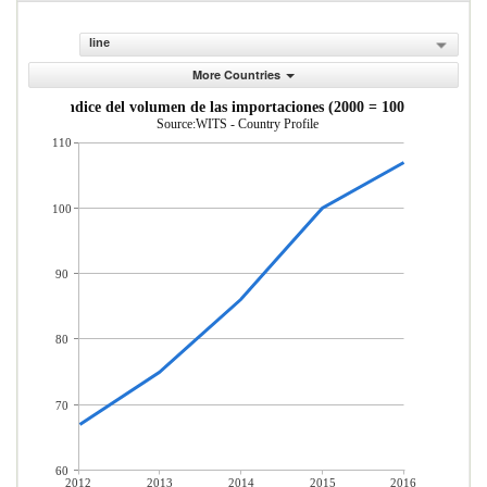
line
More Countries
ndice del volumen de las importaciones (2000 = 100)
Source:WITS - Country Profile
110
100
90
80
70
60
2012
2013
2014
2015
2016