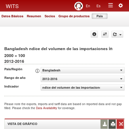
Togg
WITS
En
Es
Toggle
navig
Datos Básicos
Resumen
Socios
Grupo de productos
País
navigation
in
Bangladesh ndice del volumen de las importaciones
2000 = 100
2012-2016
País/Región
Bangladesh
Rango de año
2012-2016
Indicador
ndice del volumen de las importaciones (2000 = 100)
Please note the exports, imports and tariff data are based on reported data and not gap
filled. Please check the
Data Availability
for coverage.
VISTA DE GRÁFICO