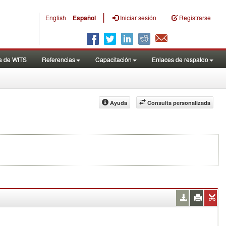
|
English
Español
Iniciar sesión
Registrarse
a de WITS
Referencias
Capacitación
Enlaces de respaldo
Ayuda
Consulta personalizada