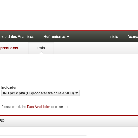
 de datos Analiticos
Herramientas
Inicio
Acerc
 productos
País
Indicador
INB per c pita (US$ constantes del a o 2010)
d. Please check the
Data Availability
for coverage.
DRO