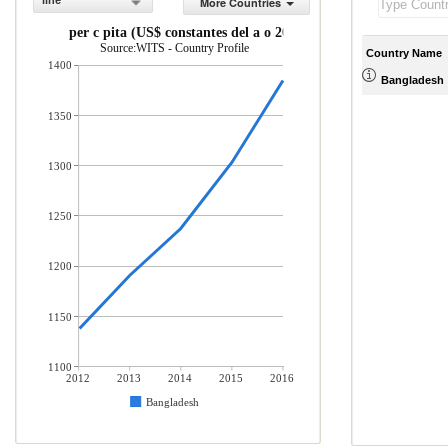
line
More Countries
INB per c pita (US$ constantes del a o 2010)
Source:WITS - Country Profile
Country Name
1400
Bangladesh
1350
1300
1250
1200
1150
1100
2012
2013
2014
2015
2016
Bangladesh