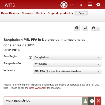
Togg
WITS
En
Es
Toggle
navig
Datos Básicos
Resumen
Socios
Grupo de productos
País
navigation
in $ a precios internacionales
Bangladesh PIB, PPA
constantes de 2011
2012-2016
País/Región
Bangladesh
Rango de año
2012-2016
Indicador
PIB, PPA ($ a precios internacionales constantes de 2011
Please note the exports, imports and tariff data are based on reported data and not gap
filled. Please check the
Data Availability
for coverage.
VISTA DE GRÁFICO