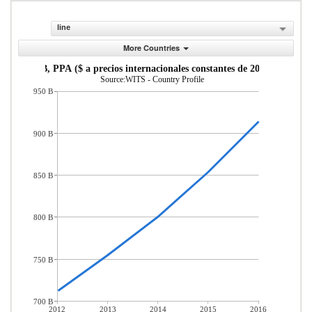
line
More Countries
PIB, PPA ($ a precios internacionales constantes de 2011)
Source:WITS - Country Profile
950 B
900 B
850 B
800 B
750 B
700 B
2012
2013
2014
2015
2016