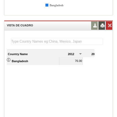
Bangladesh
VISTA DE CUADRO
Country Name
2012
2013
2
76.00
75.00
Bangladesh