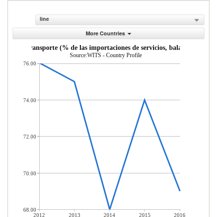
line
More Countries
vicios de transporte (% de las importaciones de servicios, balanza de pago
Source:WITS - Country Profile
76.00
74.00
72.00
70.00
68.00
2012
2013
2014
2015
2016