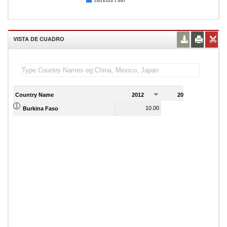
Burkina Faso
VISTA DE CUADRO
Country Name
2012
2013
2
10.00
2.00
Burkina Faso