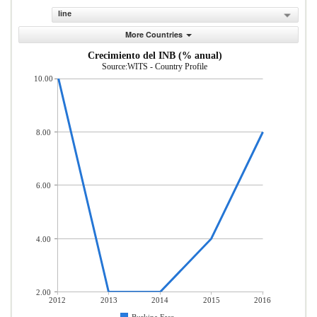
line
More Countries
Crecimiento del INB (% anual)
Source:WITS - Country Profile
10.00
8.00
6.00
4.00
2.00
2012
2013
2014
2015
2016