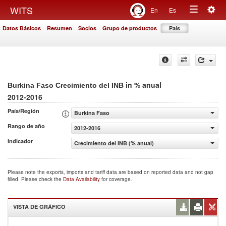
Togg
WITS
En
Es
Toggle
navig
Datos Básicos
Resumen
Socios
Grupo de productos
País
navigation
in % anual
Burkina Faso Crecimiento del INB
2012-2016
País/Región
Burkina Faso
Rango de año
2012-2016
Indicador
Crecimiento del INB (% anual)
Please note the exports, imports and tariff data are based on reported data and not gap
filled. Please check the
Data Availability
for coverage.
VISTA DE GRÁFICO