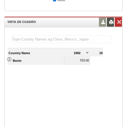
Benin
VISTA DE CUADRO
Country Name
1992
1993
1
703.00
718.00
Benin