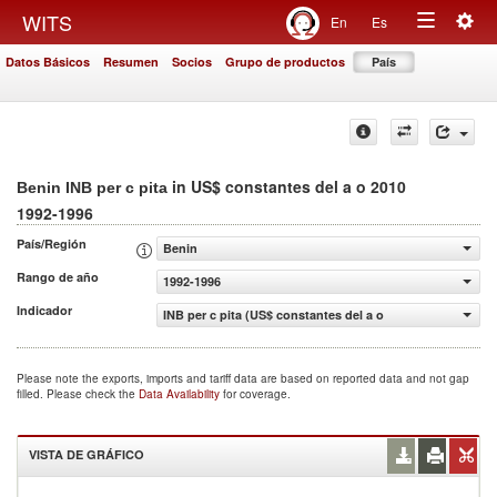
Togg
WITS
En
Es
Toggle
navig
Datos Básicos
Resumen
Socios
Grupo de productos
País
navigation
in US$ constantes del a o 2010
Benin INB per c pita
1992-1996
País/Región
Benin
Rango de año
1992-1996
Indicador
INB per c pita (US$ constantes del a o 2010)
Please note the exports, imports and tariff data are based on reported data and not gap
filled. Please check the
Data Availability
for coverage.
VISTA DE GRÁFICO