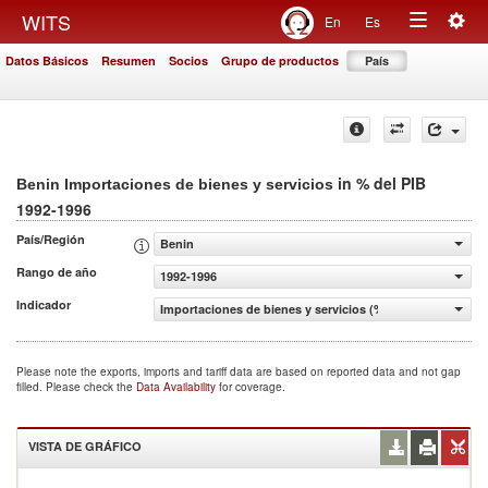
Togg
WITS
En
Es
Toggle
navig
Datos Básicos
Resumen
Socios
Grupo de productos
País
navigation
in % del PIB
Benin Importaciones de bienes y servicios
1992-1996
País/Región
Benin
Rango de año
1992-1996
Indicador
Importaciones de bienes y servicios (% del PIB)
Please note the exports, imports and tariff data are based on reported data and not gap
filled. Please check the
Data Availability
for coverage.
VISTA DE GRÁFICO