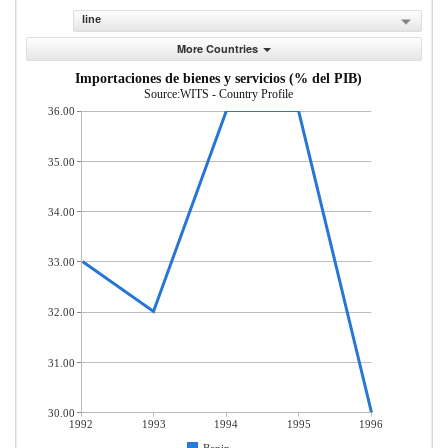
line
More Countries
Importaciones de bienes y servicios (% del PIB)
Source:WITS - Country Profile
36.00
35.00
34.00
33.00
32.00
31.00
30.00
1992
1993
1994
1995
1996