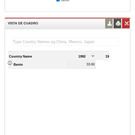
Benin
VISTA DE CUADRO
Country Name
1992
1993
1
33.00
32.00
Benin