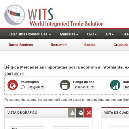
Estadísticas comerciales
Aranceles
GVC
API
Base
Datos Básicos
Resumen
Socios
Grupo de
Bélgica Mercader as importadas por la econom a informante, 
2007-2011
País/Región
Rango de año
Ind
Bélgica
2007-2011
Me
Please note the exports, imports and tariff data are based on reported data and not gap fille
VISTA DE GRÁFICO
VISTA DE CUA