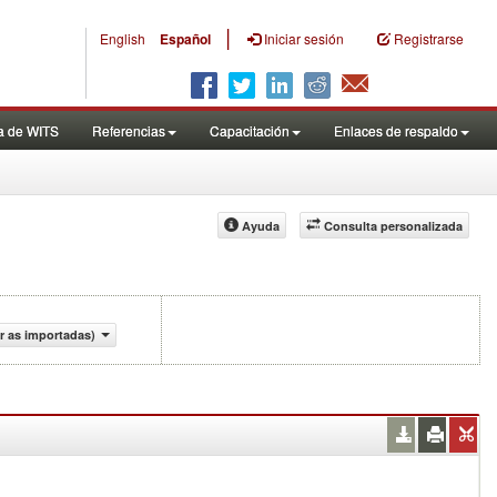
|
English
Español
Iniciar sesión
Registrarse
a de WITS
Referencias
Capacitación
Enlaces de respaldo
Ayuda
Consulta personalizada
r as importadas)