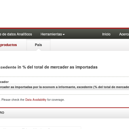
 de datos Analiticos
Herramientas
Inicio
Acerc
 productos
País
in % del total de mercader as importadas
excedente
icador
rcader as importadas por la econom a informante, excedente (% del total de mercade
d. Please check the
Data Availability
for coverage.
DRO