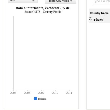
line
More Countries
 por la econom a informante, excedente (% del total de mercader as impo
Source:WITS - Country Profile
Country Name
Bélgica
2007
2008
2009
2010
2011
Bélgica