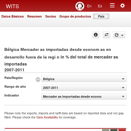
Togg
WITS
En
Es
Toggle
navig
Datos Básicos
Resumen
Socios
Grupo de productos
País
navigation
Bélgica Mercader as importadas desde econom as en
in % del total de mercader as
desarrollo fuera de la regi n
importadas
2007-2011
País/Región
Bélgica
Rango de año
2007-2011
Indicador
Mercader as importadas desde econom as en desarrollo fu
Please note the exports, imports and tariff data are based on reported data and not gap
filled. Please check the
Data Availability
for coverage.