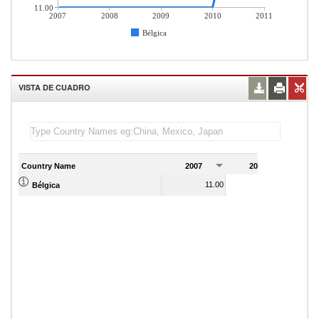
11.00
2007
2008
2009
2010
2011
Bélgica
VISTA DE CUADRO
Country Name
2007
2008
2
11.00
11.00
Bélgica