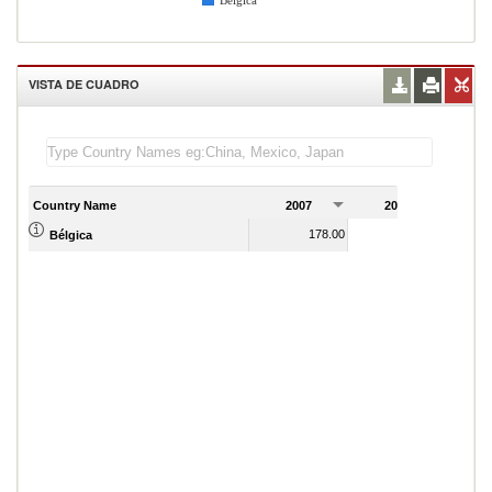
Bélgica
VISTA DE CUADRO
Country Name
2007
2008
2
178.00
181.00
Bélgica