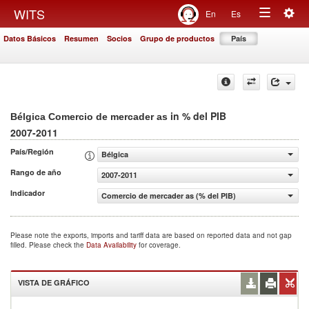
Togg
WITS
En
Es
Toggle
navig
Datos Básicos
Resumen
Socios
Grupo de productos
País
navigation
in % del PIB
Bélgica Comercio de mercader as
2007-2011
País/Región
Bélgica
Rango de año
2007-2011
Indicador
Comercio de mercader as (% del PIB)
Please note the exports, imports and tariff data are based on reported data and not gap
filled. Please check the
Data Availability
for coverage.
VISTA DE GRÁFICO