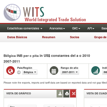
Estadísticas comerciales
Aranceles
GVC
API
Base
Datos Básicos
Resumen
Socios
Grupo de
in US$ constantes del a o 2010
Bélgica INB per c pita
2007-2011
País/Región
Rango de año
Ind
Bélgica
2007-2011
IN
Please note the exports, imports and tariff data are based on reported data and not gap fille
VISTA DE GRÁFICO
VISTA DE CUA