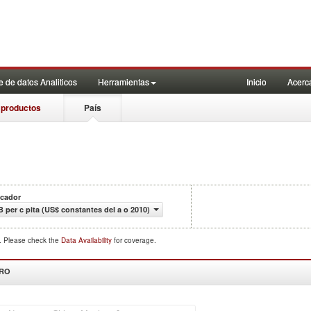
 de datos Analiticos
Herramientas
Inicio
Acerc
 productos
País
icador
B per c pita (US$ constantes del a o 2010)
d. Please check the
Data Availability
for coverage.
DRO