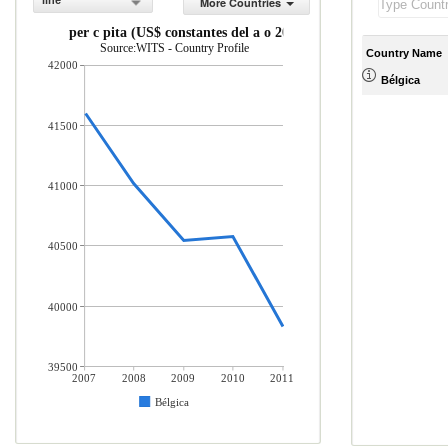
line
More Countries
INB per c pita (US$ constantes del a o 2010)
Source:WITS - Country Profile
Country Name
42000
Bélgica
41500
41000
40500
40000
39500
2007
2008
2009
2010
2011
Bélgica