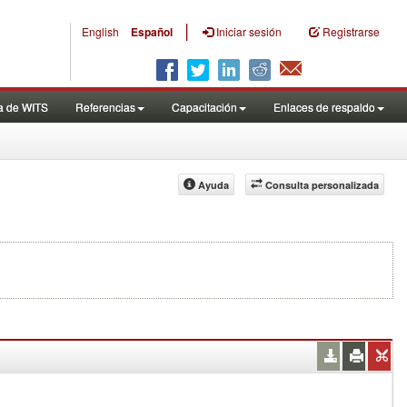
|
English
Español
Iniciar sesión
Registrarse
a de WITS
Referencias
Capacitación
Enlaces de respaldo
Ayuda
Consulta personalizada