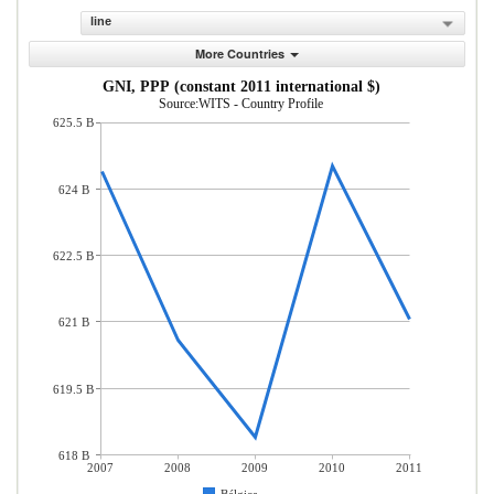
line
More Countries
GNI, PPP (constant 2011 international $)
Source:WITS - Country Profile
625.5 B
624 B
622.5 B
621 B
619.5 B
618 B
2007
2008
2009
2010
2011