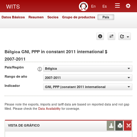
Togg
WITS
En
Es
Toggle
navig
Datos Básicos
Resumen
Socios
Grupo de productos
País
navigation
in constant 2011 international $
Bélgica GNI, PPP
2007-2011
País/Región
Bélgica
Rango de año
2007-2011
Indicador
GNI, PPP (constant 2011 international $)
Please note the exports, imports and tariff data are based on reported data and not gap
filled. Please check the
Data Availability
for coverage.
VISTA DE GRÁFICO