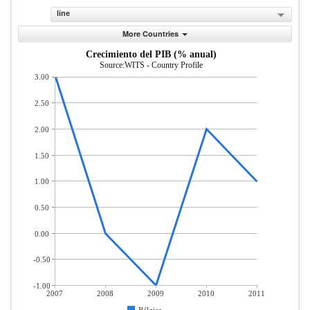
line
More Countries
Crecimiento del PIB (% anual)
Source:WITS - Country Profile
3.00
2.50
2.00
1.50
1.00
0.50
0.00
-0.50
-1.00
2007
2008
2009
2010
2011