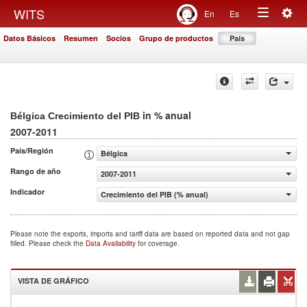
Togg
WITS
En
Es
Toggle
navig
Datos Básicos
Resumen
Socios
Grupo de productos
País
navigation
in % anual
Bélgica Crecimiento del PIB
2007-2011
País/Región
Bélgica
Rango de año
2007-2011
Indicador
Crecimiento del PIB (% anual)
Please note the exports, imports and tariff data are based on reported data and not gap
filled. Please check the
Data Availability
for coverage.
VISTA DE GRÁFICO