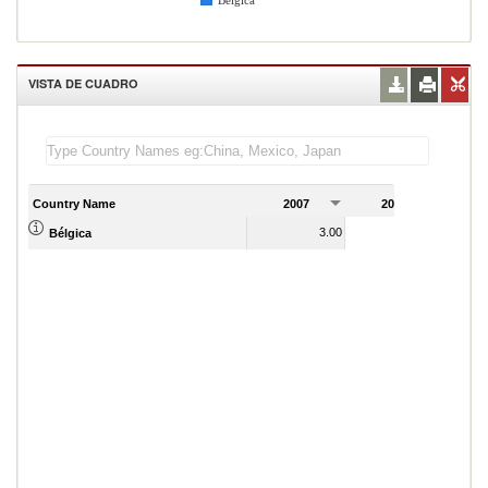
Bélgica
VISTA DE CUADRO
Country Name
2007
2008
2
3.00
0.00
Bélgica