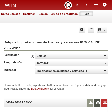
Togg
WITS
En
Es
Toggle
navig
Datos Básicos
Resumen
Socios
Grupo de productos
País
navigation
in % del PIB
Bélgica Importaciones de bienes y servicios
2007-2011
País/Región
Bélgica
Rango de año
2007-2011
Indicador
Importaciones de bienes y servicios (% del PIB)
Please note the exports, imports and tariff data are based on reported data and not gap
filled. Please check the
Data Availability
for coverage.
VISTA DE GRÁFICO