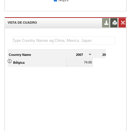
Bélgica
VISTA DE CUADRO
Country Name
2007
2008
2
74.00
80.00
Bélgica