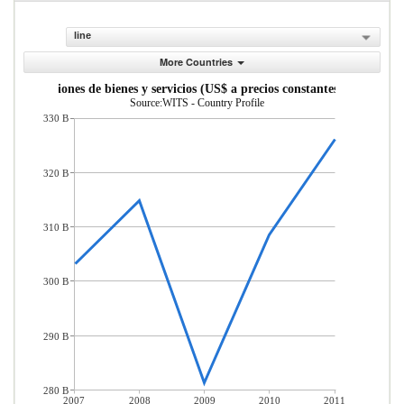
line
More Countries
Importaciones de bienes y servicios (US$ a precios constantes de 2010)
Source:WITS - Country Profile
330 B
320 B
310 B
300 B
290 B
280 B
2007
2008
2009
2010
2011