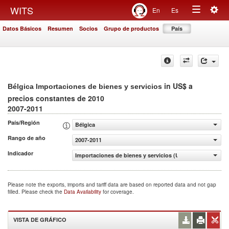
Togg
WITS
En
Es
Toggle
navig
Datos Básicos
Resumen
Socios
Grupo de productos
País
navigation
in US$ a
Bélgica Importaciones de bienes y servicios
precios constantes de 2010
2007-2011
País/Región
Bélgica
Rango de año
2007-2011
Indicador
Importaciones de bienes y servicios (US$ a precios cons
Please note the exports, imports and tariff data are based on reported data and not gap
filled. Please check the
Data Availability
for coverage.
VISTA DE GRÁFICO