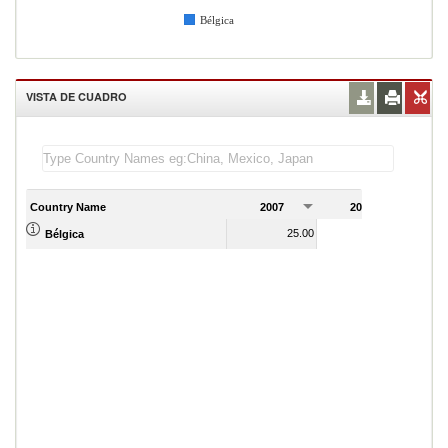
Bélgica
VISTA DE CUADRO
Country Name
2007
2008
2
25.00
24.00
Bélgica