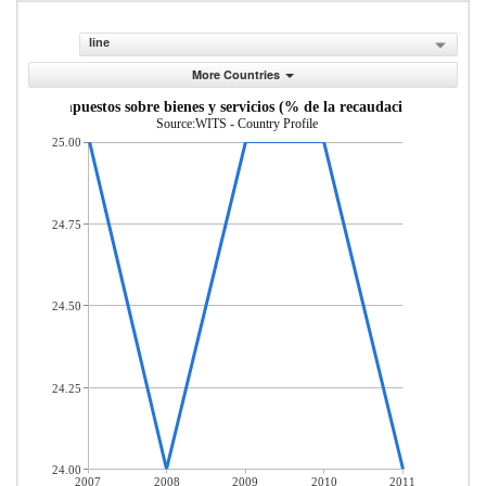
line
More Countries
Impuestos sobre bienes y servicios (% de la recaudaci n)
Source:WITS - Country Profile
25.00
24.75
24.50
24.25
24.00
2007
2008
2009
2010
2011