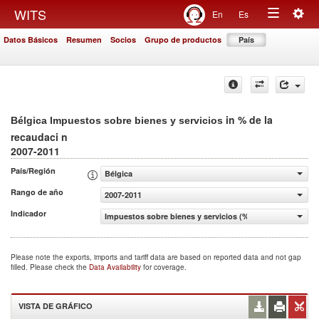
Togg
WITS
En
Es
Toggle
navig
Datos Básicos
Resumen
Socios
Grupo de productos
País
navigation
in % de la
Bélgica Impuestos sobre bienes y servicios
recaudaci n
2007-2011
País/Región
Bélgica
Rango de año
2007-2011
Indicador
Impuestos sobre bienes y servicios (% de la recaudaci n)
Please note the exports, imports and tariff data are based on reported data and not gap
filled. Please check the
Data Availability
for coverage.
VISTA DE GRÁFICO