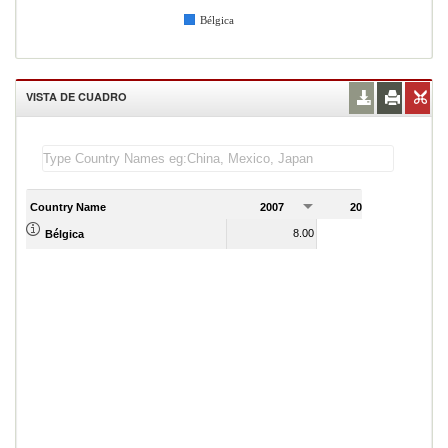
Bélgica
VISTA DE CUADRO
Country Name
2007
2008
2
8.00
7.00
Bélgica