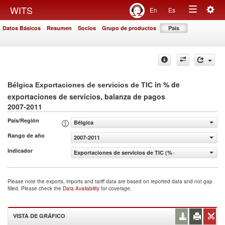
Togg
WITS
En
Es
Toggle
navig
Datos Básicos
Resumen
Socios
Grupo de productos
País
navigation
in % de
Bélgica Exportaciones de servicios de TIC
exportaciones de servicios, balanza de pagos
2007-2011
País/Región
Bélgica
Rango de año
2007-2011
Indicador
Exportaciones de servicios de TIC (% de exportaciones d
Please note the exports, imports and tariff data are based on reported data and not gap
filled. Please check the
Data Availability
for coverage.
VISTA DE GRÁFICO