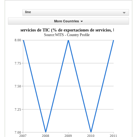
line
More Countries
aciones de servicios de TIC (% de exportaciones de servicios, balanza de p
Source:WITS - Country Profile
8.00
7.75
7.50
7.25
7.00
2007
2008
2009
2010
2011