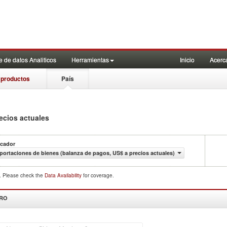
 de datos Analiticos
Herramientas
Inicio
Acerc
 productos
País
ecios actuales
icador
portaciones de bienes (balanza de pagos, US$ a precios actuales)
d. Please check the
Data Availability
for coverage.
DRO