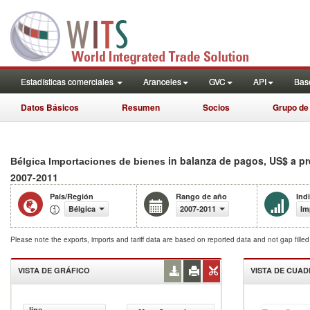
Estadísticas comerciales
Aranceles
GVC
API
Base
Datos Básicos
Resumen
Socios
Grupo de
in balanza de pagos, US$ a pr
Bélgica Importaciones de bienes
2007-2011
País/Región
Rango de año
Ind
Bélgica
2007-2011
Im
Please note the exports, imports and tariff data are based on reported data and not gap fille
VISTA DE GRÁFICO
VISTA DE CUA