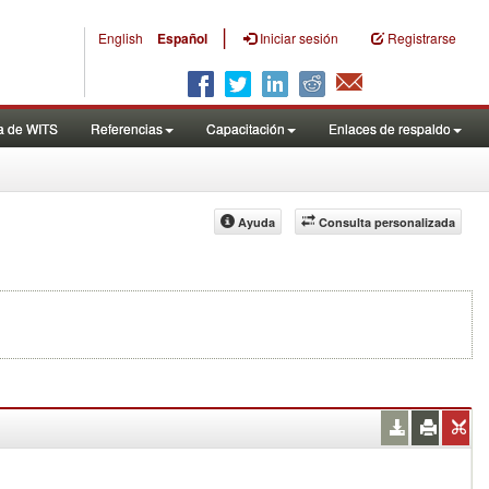
|
English
Español
Iniciar sesión
Registrarse
a de WITS
Referencias
Capacitación
Enlaces de respaldo
Ayuda
Consulta personalizada