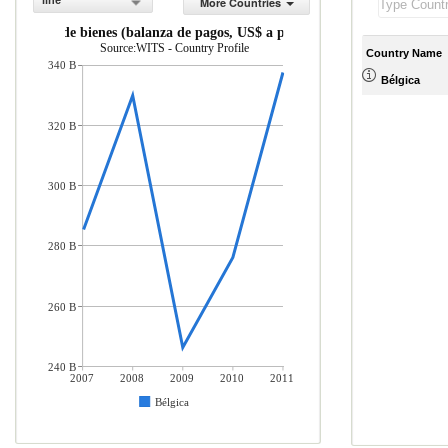
line
More Countries
rtaciones de bienes (balanza de pagos, US$ a precios actuales)
Source:WITS - Country Profile
Country Name
340 B
Bélgica
320 B
300 B
280 B
260 B
240 B
2007
2008
2009
2010
2011
Bélgica