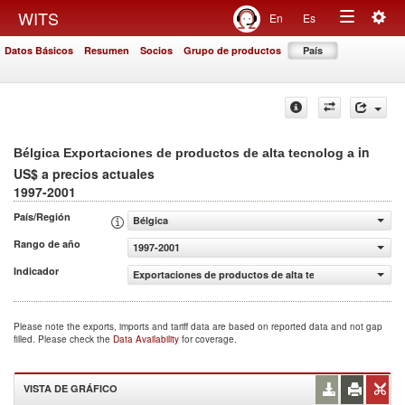
Togg
WITS
En
Es
Toggle
navig
Datos Básicos
Resumen
Socios
Grupo de productos
País
navigation
in
Bélgica Exportaciones de productos de alta tecnolog a
US$ a precios actuales
1997-2001
País/Región
Bélgica
Rango de año
1997-2001
Indicador
Exportaciones de productos de alta tecnolog a (US$ a pr
Please note the exports, imports and tariff data are based on reported data and not gap
filled. Please check the
Data Availability
for coverage.
VISTA DE GRÁFICO