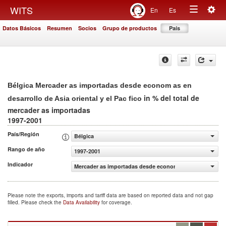
Togg
WITS
En
Es
Toggle
navig
Datos Básicos
Resumen
Socios
Grupo de productos
País
navigation
Bélgica Mercader as importadas desde econom as en
in % del total de
desarrollo de Asia oriental y el Pac fico
mercader as importadas
1997-2001
País/Región
Bélgica
Rango de año
1997-2001
Indicador
Mercader as importadas desde econom as en desarrollo de 
Please note the exports, imports and tariff data are based on reported data and not gap
filled. Please check the
Data Availability
for coverage.