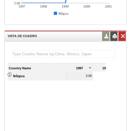
3.00
1997
1998
1999
2000
2001
Bélgica
VISTA DE CUADRO
Country Name
1997
1998
1
3.00
3.00
Bélgica