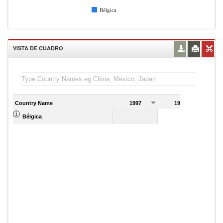
Bélgica
VISTA DE CUADRO
Country Name
1997
1998
1
Bélgica