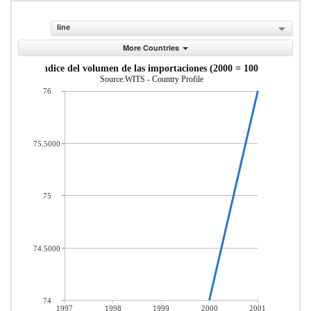
line
More Countries
ndice del volumen de las importaciones (2000 = 100)
Source:WITS - Country Profile
76
75.5000
75
74.5000
74
1997
1998
1999
2000
2001