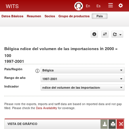
Togg
WITS
En
Es
Toggle
navig
Datos Básicos
Resumen
Socios
Grupo de productos
País
navigation
in 2000 =
Bélgica ndice del volumen de las importaciones
100
1997-2001
País/Región
Bélgica
Rango de año
1997-2001
Indicador
ndice del volumen de las importaciones (2000 = 100)
Please note the exports, imports and tariff data are based on reported data and not gap
filled. Please check the
Data Availability
for coverage.
VISTA DE GRÁFICO