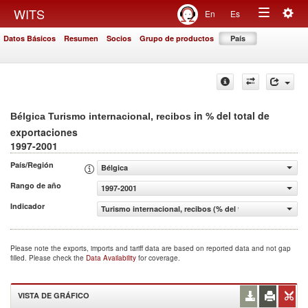
Togg
WITS
En
Es
Toggle
navig
Datos Básicos
Resumen
Socios
Grupo de productos
País
navigation
in % del total de
Bélgica Turismo internacional, recibos
exportaciones
1997-2001
País/Región
Bélgica
Rango de año
1997-2001
Indicador
Turismo internacional, recibos (% del total de exportacio
Please note the exports, imports and tariff data are based on reported data and not gap
filled. Please check the
Data Availability
for coverage.
VISTA DE GRÁFICO