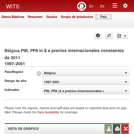
Togg
WITS
En
Es
Toggle
navig
Datos Básicos
Resumen
Socios
Grupo de productos
País
navigation
in $ a precios internacionales constantes
Bélgica PIB, PPA
de 2011
1997-2001
País/Región
Bélgica
Rango de año
1997-2001
Indicador
PIB, PPA ($ a precios internacionales constantes de 2011
Please note the exports, imports and tariff data are based on reported data and not gap
filled. Please check the
Data Availability
for coverage.
VISTA DE GRÁFICO