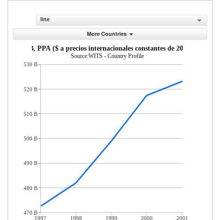
line
More Countries
PIB, PPA ($ a precios internacionales constantes de 2011)
Source:WITS - Country Profile
530 B
520 B
510 B
500 B
490 B
480 B
470 B
1997
1998
1999
2000
2001