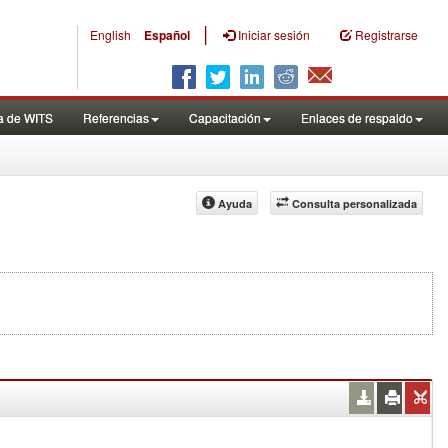
|
English
Español
Iniciar sesión
Registrarse
a de WITS
Referencias
Capacitación
Enlaces de respaldo
Ayuda
Consulta personalizada