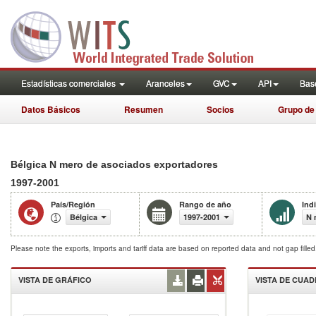
Estadísticas comerciales
Aranceles
GVC
API
Base
Datos Básicos
Resumen
Socios
Grupo de
Bélgica N mero de asociados exportadores
1997-2001
País/Región
Rango de año
Ind
Bélgica
1997-2001
N 
Please note the exports, imports and tariff data are based on reported data and not gap fille
VISTA DE GRÁFICO
VISTA DE CUA