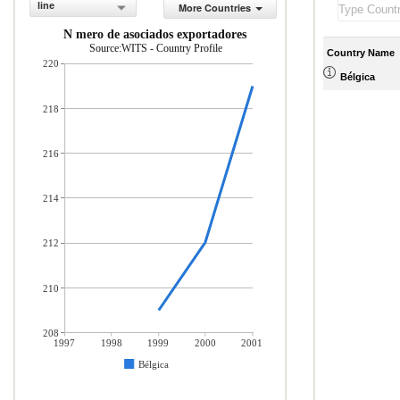
line
More Countries
N mero de asociados exportadores
Source:WITS - Country Profile
Country Name
220
Bélgica
218
216
214
212
210
208
1997
1998
1999
2000
2001
Bélgica