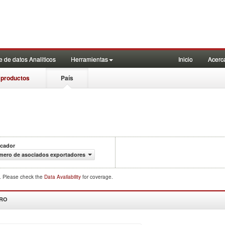
 de datos Analiticos
Herramientas
Inicio
Acerc
 productos
País
icador
mero de asociados exportadores
d. Please check the
Data Availability
for coverage.
DRO