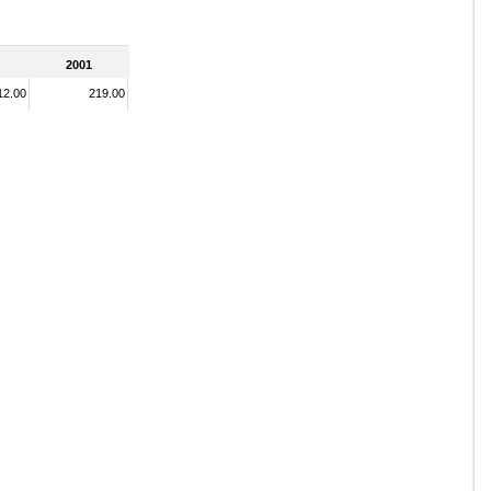
2001
12.00
219.00