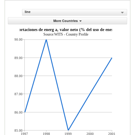
line
More Countries
Importaciones de energ a, valor neto (% del uso de energ a)
Source:WITS - Country Profile
90.00
89.00
88.00
87.00
86.00
85.00
1997
1998
1999
2000
2001