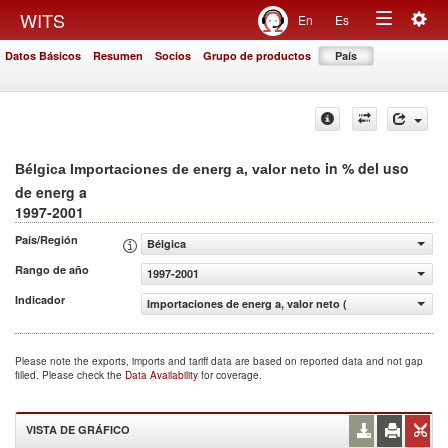
Togg
WITS
En
Es
Toggle
navig
Datos Básicos
Resumen
Socios
Grupo de productos
País
navigation
in % del uso
Bélgica Importaciones de energ a, valor neto
de energ a
1997-2001
País/Región
Bélgica
Rango de año
1997-2001
Indicador
Importaciones de energ a, valor neto (% del uso de energ
Please note the exports, imports and tariff data are based on reported data and not gap
filled. Please check the
Data Availability
for coverage.
VISTA DE GRÁFICO