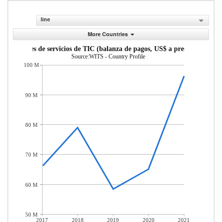
line
More Countries
xportaciones de servicios de TIC (balanza de pagos, US$ a precios actuales
Source:WITS - Country Profile
100 M
90 M
80 M
70 M
60 M
50 M
2017
2018
2019
2020
2021