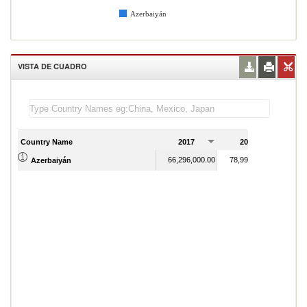
Azerbaiyán
VISTA DE CUADRO
Country Name
2017
2018
2
66,296,000.00
78,995,000.00
Azerbaiyán