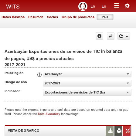
Togg
WITS
En
Es
Toggle
navig
Datos Básicos
Resumen
Socios
Grupo de productos
País
navigation
in balanza
Azerbaiyán Exportaciones de servicios de TIC
de pagos, US$ a precios actuales
2017-2021
País/Región
Azerbaiyán
Rango de año
2017-2021
Indicador
Exportaciones de servicios de TIC (balanza de pagos, US$
Please note the exports, imports and tariff data are based on reported data and not gap
filled. Please check the
Data Availability
for coverage.
VISTA DE GRÁFICO