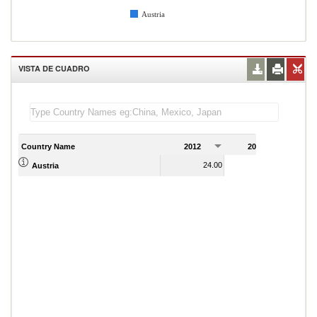
Austria
VISTA DE CUADRO
Country Name
2012
2013
2
24.00
24.00
Austria