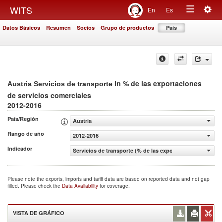
Togg
WITS
En
Es
Toggle
navig
Datos Básicos
Resumen
Socios
Grupo de productos
País
navigation
in % de las exportaciones
Austria Servicios de transporte
de servicios comerciales
2012-2016
País/Región
Austria
Rango de año
2012-2016
Indicador
Servicios de transporte (% de las exportaciones de servi
Please note the exports, imports and tariff data are based on reported data and not gap
filled. Please check the
Data Availability
for coverage.
VISTA DE GRÁFICO