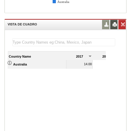
Australia
VISTA DE CUADRO
Country Name
2017
2018
2
14.00
14.00
Australia