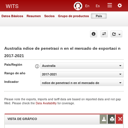
Togg
WITS
En
Es
Toggle
navig
Datos Básicos
Resumen
Socios
Grupo de productos
País
navigation
Australia ndice de penetraci n en el mercado de exportaci n
2017-2021
País/Región
Australia
Rango de año
2017-2021
Indicador
ndice de penetraci n en el mercado de exportaci n
Please note the exports, imports and tariff data are based on reported data and not gap
filled. Please check the
Data Availability
for coverage.
VISTA DE GRÁFICO