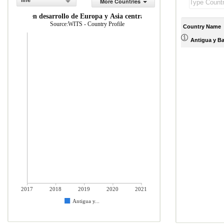
line
More Countries
conom as en desarrollo de Europa y Asia central (% del total de mercader
Source:WITS - Country Profile
Country Name
Antigua y B
2017
2018
2019
2020
2021
Antigua y...