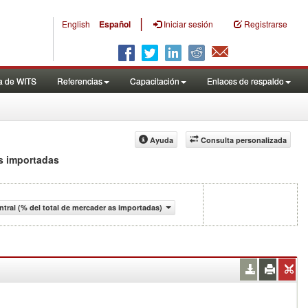
|
English
Español
Iniciar sesión
Registrarse
a de WITS
Referencias
Capacitación
Enlaces de respaldo
Ayuda
Consulta personalizada
as importadas
tral (% del total de mercader as importadas)