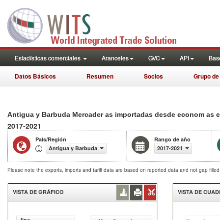
Estadísticas comerciales
Aranceles
GVC
API
Base
Datos Básicos
Resumen
Socios
Grupo de
Antigua y Barbuda Mercader as importadas desde econom as en
2017-2021
País/Región
Rango de año
Antigua y Barbuda
2017-2021
Please note the exports, imports and tariff data are based on reported data and not gap fille
VISTA DE GRÁFICO
VISTA DE CUA