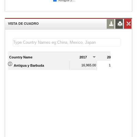
Antigua y...
VISTA DE CUADRO
Country Name
2017
2018
2
16,965.00
18,273.00
Antigua y Barbuda