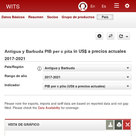
Togg
WITS
En
Es
Toggle
navig
Datos Básicos
Resumen
Socios
Grupo de productos
País
navigation
in US$ a precios actuales
Antigua y Barbuda PIB per c pita
2017-2021
País/Región
Antigua y Barbuda
Rango de año
2017-2021
Indicador
PIB per c pita (US$ a precios actuales)
Please note the exports, imports and tariff data are based on reported data and not gap
filled. Please check the
Data Availability
for coverage.
VISTA DE GRÁFICO