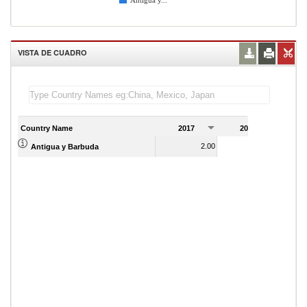
Antigua y...
VISTA DE CUADRO
Country Name
2017
2018
2
2.00
6.00
Antigua y Barbuda