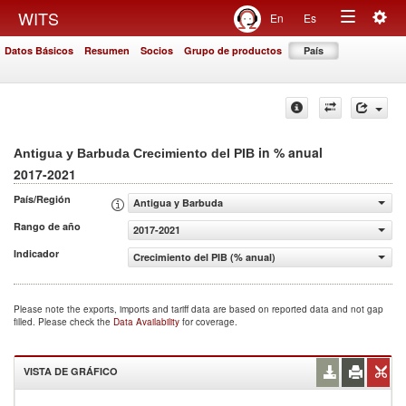
Togg
WITS
En
Es
Toggle
navig
Datos Básicos
Resumen
Socios
Grupo de productos
País
navigation
in % anual
Antigua y Barbuda Crecimiento del PIB
2017-2021
País/Región
Antigua y Barbuda
Rango de año
2017-2021
Indicador
Crecimiento del PIB (% anual)
Please note the exports, imports and tariff data are based on reported data and not gap
filled. Please check the
Data Availability
for coverage.
VISTA DE GRÁFICO