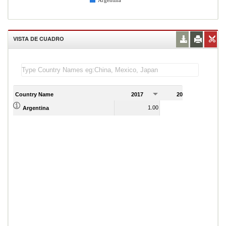
Argentina
VISTA DE CUADRO
Country Name
2017
2018
2
1.00
-3.00
Argentina