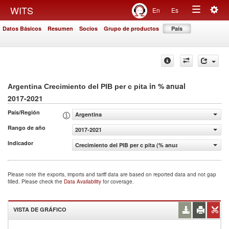
Togg
WITS
En
Es
Toggle
navig
Datos Básicos
Resumen
Socios
Grupo de productos
País
navigation
in % anual
Argentina Crecimiento del PIB per c pita
2017-2021
País/Región
Argentina
Rango de año
2017-2021
Indicador
Crecimiento del PIB per c pita (% anual)
Please note the exports, imports and tariff data are based on reported data and not gap
filled. Please check the
Data Availability
for coverage.
VISTA DE GRÁFICO