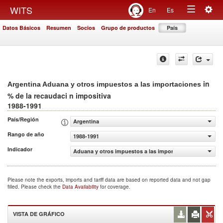
Togg
WITS
En
Es
Toggle
navig
Datos Básicos
Resumen
Socios
Grupo de productos
País
navigation
in
Argentina Aduana y otros impuestos a las importaciones
% de la recaudaci n impositiva
1988-1991
País/Región
Argentina
Rango de año
1988-1991
Indicador
Aduana y otros impuestos a las importaciones (% de la r
Please note the exports, imports and tariff data are based on reported data and not gap
filled. Please check the
Data Availability
for coverage.
VISTA DE GRÁFICO