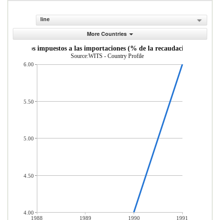
line
More Countries
ana y otros impuestos a las importaciones (% de la recaudaci n impositiv
Source:WITS - Country Profile
6.00
5.50
5.00
4.50
4.00
1988
1989
1990
1991