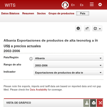
Togg
WITS
En
Es
Toggle
navig
Datos Básicos
Resumen
Socios
Grupo de productos
País
navigation
in
Albania Exportaciones de productos de alta tecnolog a
US$ a precios actuales
2002-2006
País/Región
Albania
Rango de año
2002-2006
Indicador
Exportaciones de productos de alta tecnolog a (US$ a pr
Please note the exports, imports and tariff data are based on reported data and not gap
filled. Please check the
Data Availability
for coverage.
VISTA DE GRÁFICO