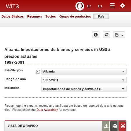
Togg
WITS
En
Es
Toggle
navig
Datos Básicos
Resumen
Socios
Grupo de productos
País
navigation
in US$ a
Albania Importaciones de bienes y servicios
precios actuales
1997-2001
País/Región
Albania
Rango de año
1997-2001
Indicador
Importaciones de bienes y servicios (US$ a precios actua
Please note the exports, imports and tariff data are based on reported data and not gap
filled. Please check the
Data Availability
for coverage.
VISTA DE GRÁFICO