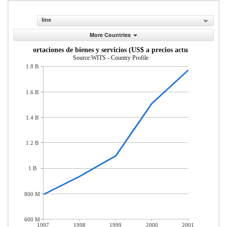
line
More Countries
Importaciones de bienes y servicios (US$ a precios actuales)
Source:WITS - Country Profile
1.8 B
1.6 B
1.4 B
1.2 B
1 B
800 M
600 M
1997
1998
1999
2000
2001