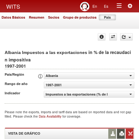
Togg
WITS
En
Es
Toggle
navig
Datos Básicos
Resumen
Socios
Grupo de productos
País
navigation
in % de la recaudaci
Albania Impuestos a las exportaciones
n impositiva
1997-2001
País/Región
Albania
Rango de año
1997-2001
Indicador
Impuestos a las exportaciones (% de la recaudaci n impos
Please note the exports, imports and tariff data are based on reported data and not gap
filled. Please check the
Data Availability
for coverage.
VISTA DE GRÁFICO