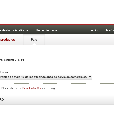
 de datos Analiticos
Herramientas
Inicio
Acerc
 productos
País
os comerciales
icador
rvicios de viaje (% de las exportaciones de servicios comerciales)
d. Please check the
Data Availability
for coverage.
DRO