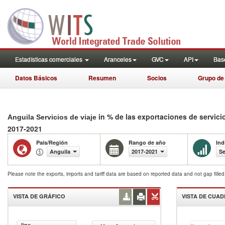
Estadísticas comerciales
Aranceles
GVC
API
Base
Datos Básicos
Resumen
Socios
Grupo de
in % de las exportaciones de servici
Anguila Servicios de viaje
2017-2021
País/Región
Rango de año
Ind
Anguila
2017-2021
Se
Please note the exports, imports and tariff data are based on reported data and not gap fille
VISTA DE GRÁFICO
VISTA DE CUA