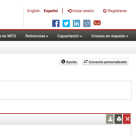
|
English
Español
Iniciar sesión
Registrarse
a de WITS
Referencias
Capacitación
Enlaces de respaldo
Ayuda
Consulta personalizada