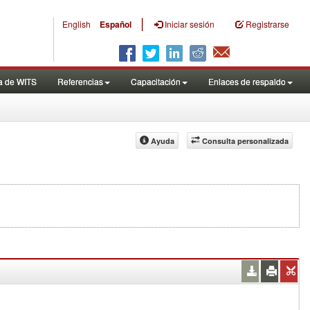
|
English
Español
Iniciar sesión
Registrarse
a de WITS
Referencias
Capacitación
Enlaces de respaldo
Ayuda
Consulta personalizada