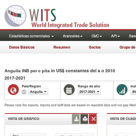
Estadísticas comerciales
Aranceles
GVC
API
Base
Datos Básicos
Resumen
Socios
Grupo de
in US$ constantes del a o 2010
Anguila INB per c pita
2017-2021
País/Región
Rango de año
Ind
Anguila
2017-2021
IN
Please note the exports, imports and tariff data are based on reported data and not gap fille
VISTA DE GRÁFICO
VISTA DE CUA