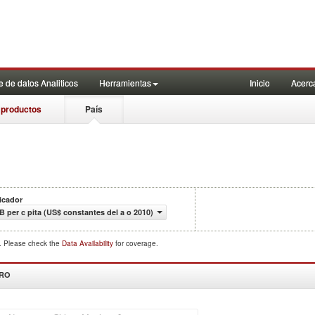
 de datos Analiticos
Herramientas
Inicio
Acerc
 productos
País
icador
B per c pita (US$ constantes del a o 2010)
d. Please check the
Data Availability
for coverage.
DRO