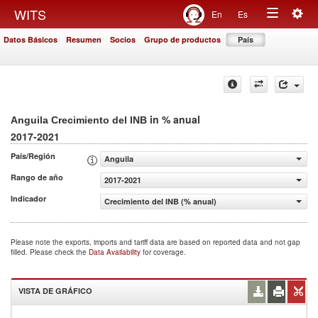
Togg
WITS
En
Es
Toggle
navig
Datos Básicos
Resumen
Socios
Grupo de productos
País
navigation
in % anual
Anguila Crecimiento del INB
2017-2021
País/Región
Anguila
Rango de año
2017-2021
Indicador
Crecimiento del INB (% anual)
Please note the exports, imports and tariff data are based on reported data and not gap
filled. Please check the
Data Availability
for coverage.
VISTA DE GRÁFICO