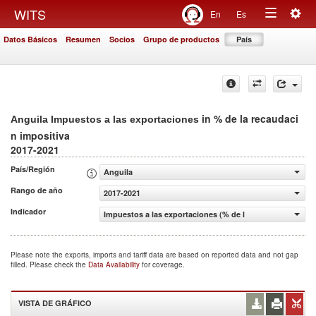
Togg
WITS
En
Es
Toggle
navig
Datos Básicos
Resumen
Socios
Grupo de productos
País
navigation
in % de la recaudaci
Anguila Impuestos a las exportaciones
n impositiva
2017-2021
País/Región
Anguila
Rango de año
2017-2021
Indicador
Impuestos a las exportaciones (% de la recaudaci n impos
Please note the exports, imports and tariff data are based on reported data and not gap
filled. Please check the
Data Availability
for coverage.
VISTA DE GRÁFICO