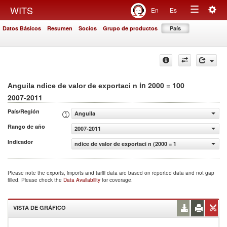
Togg
WITS
En
Es
Toggle
navig
Datos Básicos
Resumen
Socios
Grupo de productos
País
navigation
in 2000 = 100
Anguila ndice de valor de exportaci n
2007-2011
País/Región
Anguila
Rango de año
2007-2011
Indicador
ndice de valor de exportaci n (2000 = 100)
Please note the exports, imports and tariff data are based on reported data and not gap
filled. Please check the
Data Availability
for coverage.
VISTA DE GRÁFICO