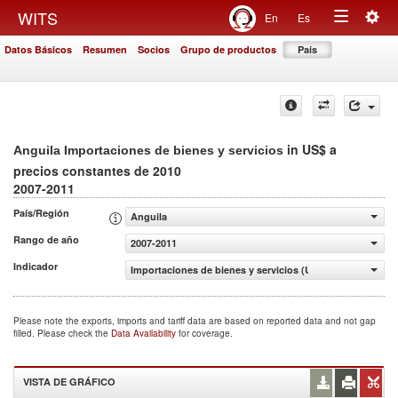
Togg
WITS
En
Es
Toggle
navig
Datos Básicos
Resumen
Socios
Grupo de productos
País
navigation
in US$ a
Anguila Importaciones de bienes y servicios
precios constantes de 2010
2007-2011
País/Región
Anguila
Rango de año
2007-2011
Indicador
Importaciones de bienes y servicios (US$ a precios cons
Please note the exports, imports and tariff data are based on reported data and not gap
filled. Please check the
Data Availability
for coverage.
VISTA DE GRÁFICO