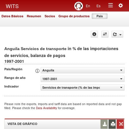
Togg
WITS
En
Es
Toggle
navig
Datos Básicos
Resumen
Socios
Grupo de productos
País
navigation
in % de las importaciones
Anguila Servicios de transporte
de servicios, balanza de pagos
1997-2001
País/Región
Anguila
Rango de año
1997-2001
Indicador
Servicios de transporte (% de las importaciones de servi
Please note the exports, imports and tariff data are based on reported data and not gap
filled. Please check the
Data Availability
for coverage.
VISTA DE GRÁFICO