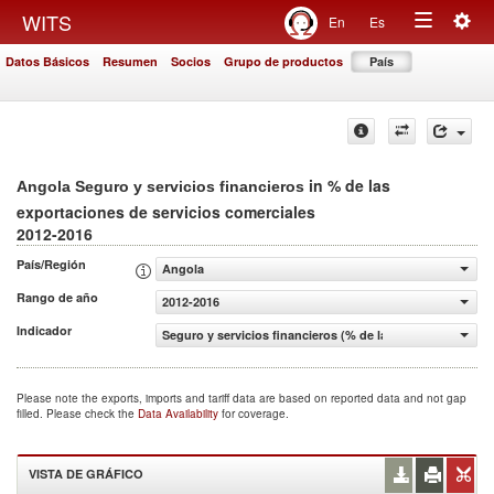
Togg
WITS
En
Es
Toggle
navig
Datos Básicos
Resumen
Socios
Grupo de productos
País
navigation
in % de las
Angola Seguro y servicios financieros
exportaciones de servicios comerciales
2012-2016
País/Región
Angola
Rango de año
2012-2016
Indicador
Seguro y servicios financieros (% de las exportaciones d
Please note the exports, imports and tariff data are based on reported data and not gap
filled. Please check the
Data Availability
for coverage.
VISTA DE GRÁFICO