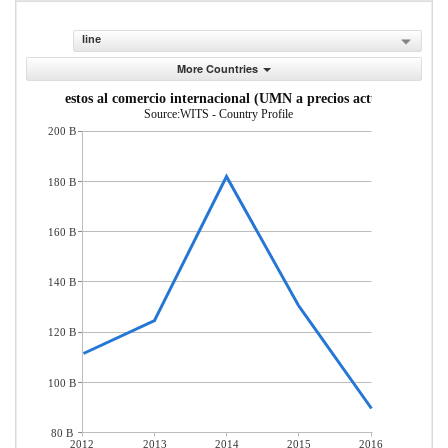
line
More Countries
Impuestos al comercio internacional (UMN a precios actuales)
Source:WITS - Country Profile
200 B
180 B
160 B
140 B
120 B
100 B
80 B
2012
2013
2014
2015
2016