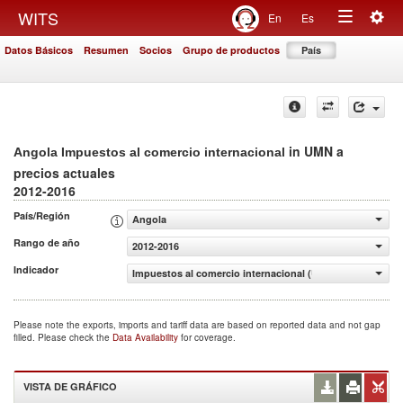
Togg
WITS
En
Es
Toggle
navig
Datos Básicos
Resumen
Socios
Grupo de productos
País
navigation
in UMN a
Angola Impuestos al comercio internacional
precios actuales
2012-2016
País/Región
Angola
Rango de año
2012-2016
Indicador
Impuestos al comercio internacional (UMN a precios actu
Please note the exports, imports and tariff data are based on reported data and not gap
filled. Please check the
Data Availability
for coverage.
VISTA DE GRÁFICO