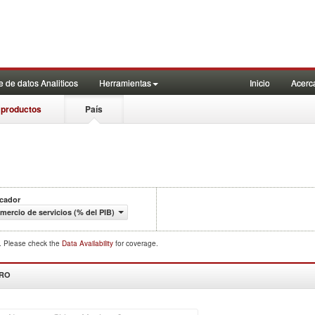
 de datos Analiticos
Herramientas
Inicio
Acerc
 productos
País
icador
mercio de servicios (% del PIB)
d. Please check the
Data Availability
for coverage.
DRO