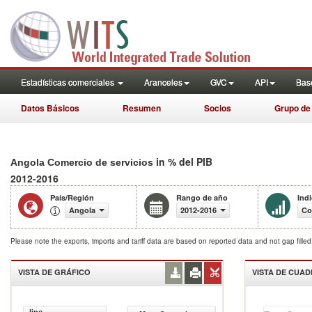
Estadísticas comerciales
Aranceles
GVC
API
Base
Datos Básicos
Resumen
Socios
Grupo de
in % del PIB
Angola Comercio de servicios
2012-2016
País/Región
Rango de año
Ind
Angola
2012-2016
Co
Please note the exports, imports and tariff data are based on reported data and not gap fille
VISTA DE GRÁFICO
VISTA DE CUA