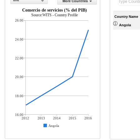
line
More Countries
Comercio de servicios (% del PIB)
Source:WITS - Country Profile
Country Name
26.00
Angola
24.00
22.00
20.00
18.00
16.00
2012
2013
2014
2015
2016
Angola