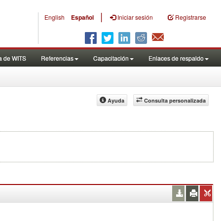
|
English
Español
Iniciar sesión
Registrarse
a de WITS
Referencias
Capacitación
Enlaces de respaldo
Ayuda
Consulta personalizada