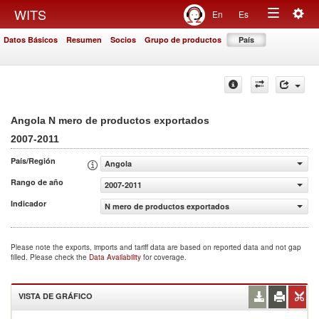
Togg
WITS
En
Es
Toggle
navig
Datos Básicos
Resumen
Socios
Grupo de productos
País
navigation
Angola N mero de productos exportados
2007-2011
País/Región
Angola
Rango de año
2007-2011
Indicador
N mero de productos exportados
Please note the exports, imports and tariff data are based on reported data and not gap
filled. Please check the
Data Availability
for coverage.
VISTA DE GRÁFICO