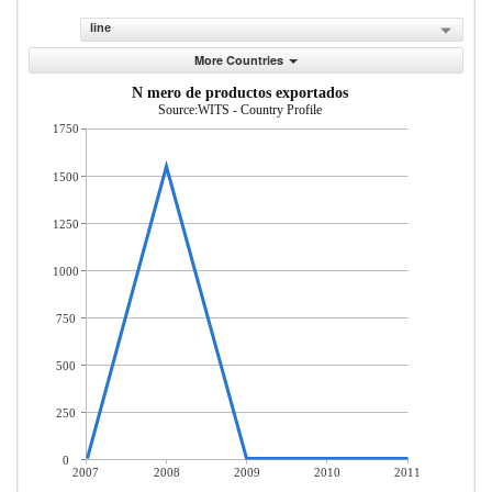
line
More Countries
N mero de productos exportados
Source:WITS - Country Profile
1750
1500
1250
1000
750
500
250
0
2007
2008
2009
2010
2011