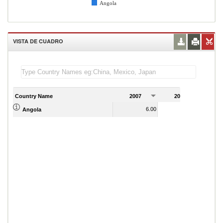
Angola
VISTA DE CUADRO
Country Name
2007
2008
2
6.00
1,548.00
Angola